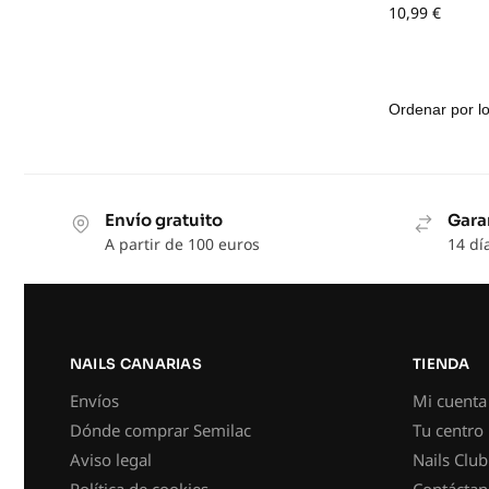
10,99
€
Envío gratuito
Gara
A partir de 100 euros
14 dí
NAILS CANARIAS
TIENDA
Envíos
Mi cuenta
Dónde comprar Semilac
Tu centro
Aviso legal
Nails Club
Política de cookies
Contáctan