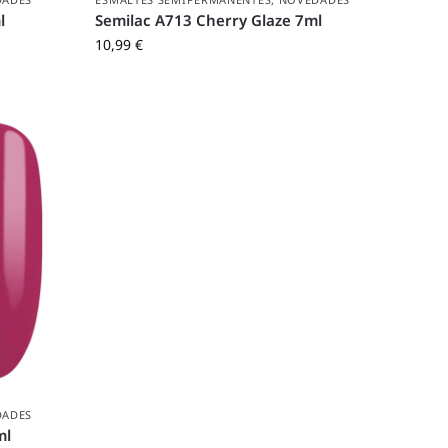
l
Semilac A713 Cherry Glaze 7ml
10,99
€
DADES
ml