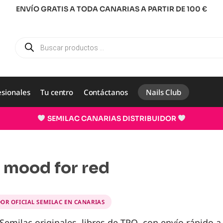
ENVÍO GRATIS A TODA CANARIAS A PARTIR DE 100 €
esionales
Tu centro
Contáctanos
Nails Club
SEMILAC CANARIAS DISTRIBUIDOR
e mood for red
DOR OFICIAL SEMILAC EN CANARIAS
emilac originales, libres de TPO, con envío rápido a 