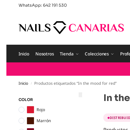
WhatsApp: 642 191 530
Inicio
Nosotros
Tienda
Colecciones
Prof
Inicio
Productos etiquetados “In the mood for red”
/
In th
COLOR
Rojo
DISTRIBUI
Marrón
Productos S